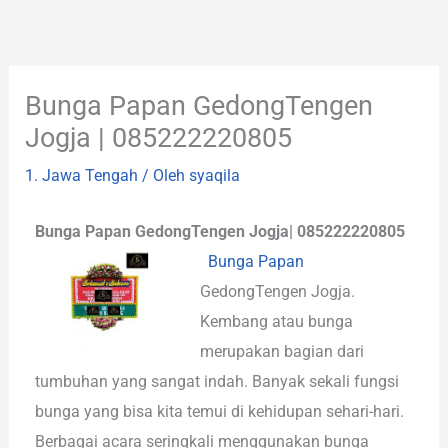
Lewati
ke
konten
Bunga Papan GedongTengen
Jogja | 085222220805
1. Jawa Tengah
/ Oleh
syaqila
Bunga Papan GedongTengen Jogja| 085222220805
Bunga Papan
GedongTengen Jogja.
Kembang atau bunga
merupakan bagian dari
tumbuhan yang sangat indah. Banyak sekali fungsi
bunga yang bisa kita temui di kehidupan sehari-hari.
Berbagai acara seringkali menggunakan bunga