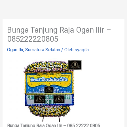
Lewati
ke
konten
Bunga Tanjung Raja Ogan Ilir –
085222220805
Ogan Ilir
,
Sumatera Selatan
/ Oleh
syaqila
Bunga Tanjung Raja Ogan Ilir – 085 22222 0805