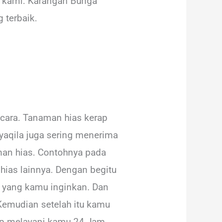
ri kami. Karangan Bunga
 terbaik.
cara. Tanaman hias kerap
aqila juga sering menerima
an hias. Contohnya pada
hias lainnya. Dengan begitu
a yang kamu inginkan. Dan
Kemudian setelah itu kamu
iap melayani kamu 24 Jam.