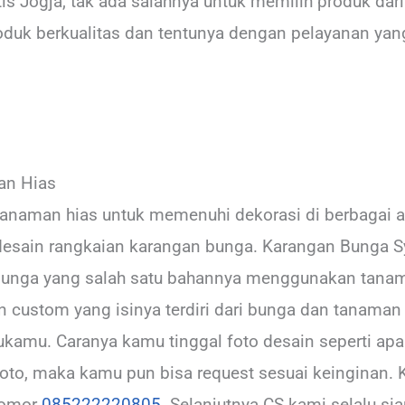
etis Jogja, tak ada salahnya untuk memilih produk da
duk berkualitas dan tentunya dengan pelayanan yang
man Hias
tanaman hias untuk memenuhi dekorasi di berbagai a
esain rangkaian karangan bunga. Karangan Bunga Sy
bunga yang salah satu bahannya menggunakan tanam
 custom yang isinya terdiri dari bunga dan tanaman 
ukamu. Caranya kamu tinggal foto desain seperti ap
foto, maka kamu pun bisa request sesuai keinginan. 
nomor
085222220805
. Selanjutnya CS kami selalu s