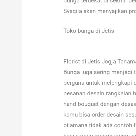
bunga terdekat di sekitar J
Syaqila akan menyajikan pro
Toko bunga di Jetis
Florist di Jetis Jogja Tana
Bunga juga sering menjadi 
berguna untuk melengkapi d
pesanan desain rangkaian 
hand bouquet dengan desain
kamu bisa order desain ses
bilamana tidak ada contoh 
hanya perlu menghubungi 