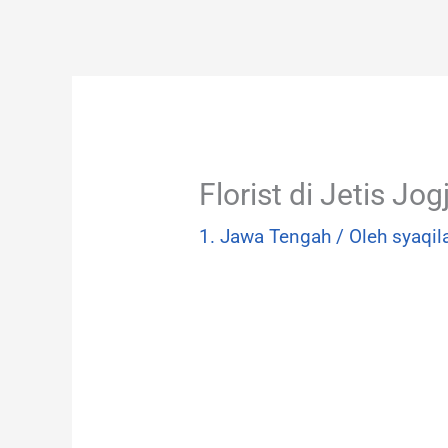
Lewati
ke
konten
Florist di Jetis J
1. Jawa Tengah
/ Oleh
syaqil