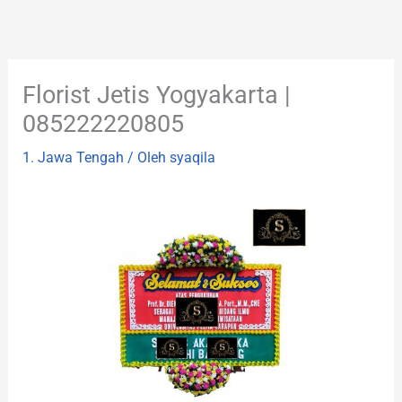
Lewati
ke
konten
Florist Jetis Yogyakarta |
085222220805
1. Jawa Tengah
/ Oleh
syaqila