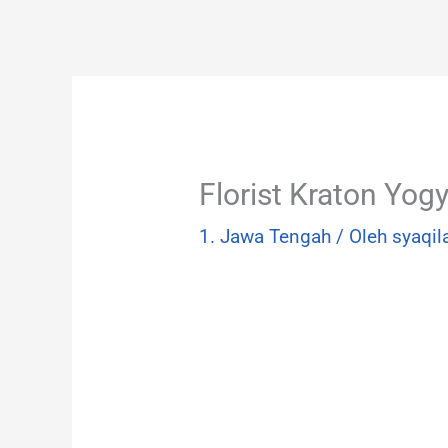
Lewati
ke
konten
Florist Kraton Yo
1. Jawa Tengah
/ Oleh
syaqil