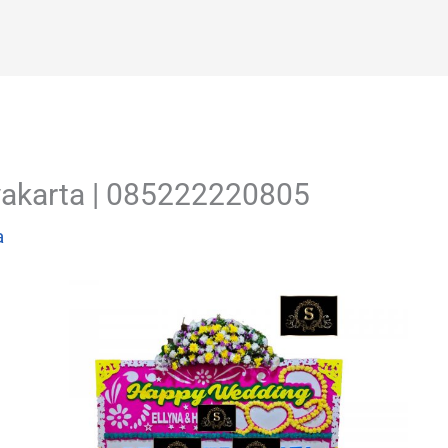
gyakarta | 085222220805
a