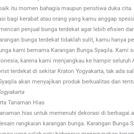
 baik itu momen bahagia maupun peristiwa duka cita. 
si bagi kerabat atau orang yang kamu anggap spesia
u mencari penjual bunga terdekat agar lebih efisien 
rangan bunga terdekat tidaklah sulit, kamu hanya p
nga kami bernama Karangan Bunga Syaqila. Kami sa
donesia, karena kami menjangkau ke hampir seluruh Ar
ist terdekat di sekitar Kraton Yogyakarta, tak ada s
Syaqila akan menyajikan produk berkualitas dan ten
Yogyakarta
arta Tanaman Hias
tanaman hias untuk memenuhi dekorasi di berbagai a
esain rangkaian karangan bunga. Karangan Bunga Sy
bunga yang salah satu bahannya menggunakan tanam