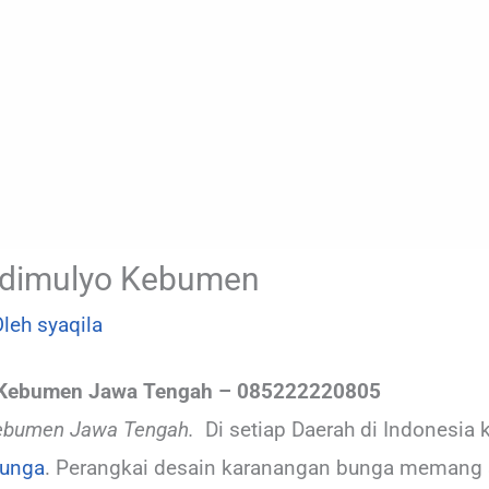
Adimulyo Kebumen
Oleh
syaqila
 Kebumen Jawa Tengah – 085222220805
ebumen Jawa Tengah.
Di setiap Daerah di Indonesia 
bunga
. Perangkai desain karanangan bunga memang s