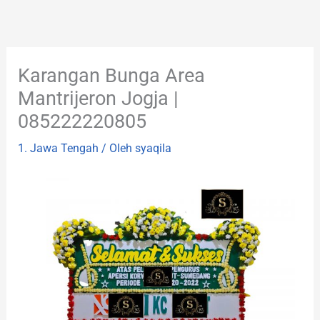
Lewati
ke
konten
Karangan Bunga Area
Mantrijeron Jogja |
085222220805
1. Jawa Tengah
/ Oleh
syaqila