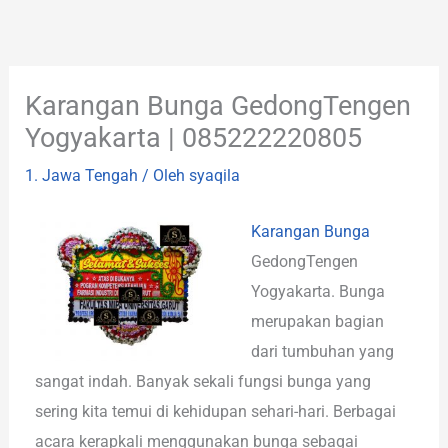
Lewati
ke
konten
Karangan Bunga GedongTengen
Yogyakarta | 085222220805
1. Jawa Tengah
/ Oleh
syaqila
Karangan Bunga
GedongTengen
Yogyakarta. Bunga
merupakan bagian
dari tumbuhan yang
sangat indah. Banyak sekali fungsi bunga yang
sering kita temui di kehidupan sehari-hari. Berbagai
acara kerapkali menggunakan bunga sebagai