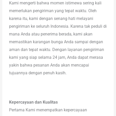
Kami mengerti bahwa momen istimewa sering kali
memerlukan pengiriman yang tepat waktu. Oleh
karena itu, kami dengan senang hati melayani
pengiriman ke seluruh Indonesia. Karena tak peduli di
mana Anda atau penerima berada, kami akan
memastikan karangan bunga Anda sampai dengan
aman dan tepat waktu. Dengan layanan pengiriman
kami yang siap selama 24 jam, Anda dapat merasa
yakin bahwa pesanan Anda akan mencapai
tujuannya dengan penuh kasih.
Kepercayaan dan Kualitas
Pertama Kami menempatkan kepercayaan