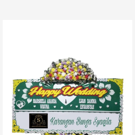
Lewati
ke
konten