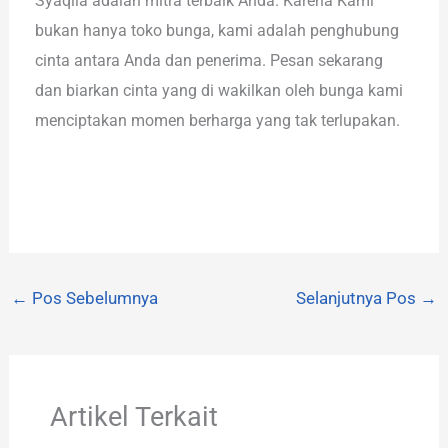
Syaqila adalah mitra terbaik Anda. Karena Kami
bukan hanya toko bunga, kami adalah penghubung
cinta antara Anda dan penerima. Pesan sekarang
dan biarkan cinta yang di wakilkan oleh bunga kami
menciptakan momen berharga yang tak terlupakan.
←
Pos Sebelumnya
Selanjutnya Pos
→
Artikel Terkait