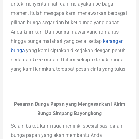
untuk menyentuh hati dan merayakan berbagai
momen. Itulah mengapa kami menawarkan berbagai
pilihan bunga segar dan buket bunga yang dapat
Anda kirimkan. Dari bunga mawar yang romantis
hingga bunga matahari yang ceria, setiap
karangan
bunga
yang kami ciptakan dikerjakan dengan penuh
cinta dan kecermatan. Dalam setiap kelopak bunga
yang kami kirimkan, terdapat pesan cinta yang tulus.
Pesanan Bunga Papan yang Mengesankan
| Kirim
Bunga Simpang Bayongbong
Selain buket, kami juga memiliki spesialisasi dalam
bunga papan yang akan membantu Anda