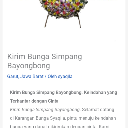
Kirim Bunga Simpang
Bayongbong
Garut
,
Jawa Barat
/ Oleh
syaqila
Kirim Bunga Simpang Bayongbong: Keindahan yang
Terhantar dengan Cinta
Kirim Bunga Simpang Bayongbong
. Selamat datang
di Karangan Bunga Syaqila, pintu menuju keindahan
bunga yang dapat dikirimkan dengan cinta. Kami