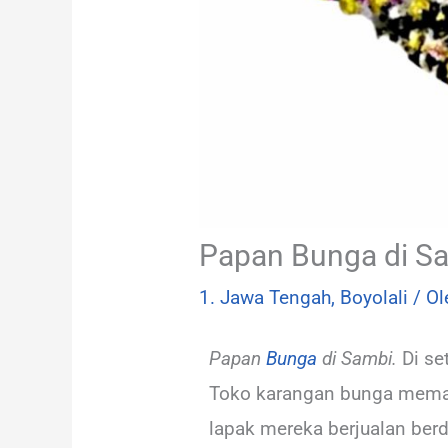
Papan Bunga di S
1. Jawa Tengah
,
Boyolali
/ O
Papan
Bunga
di Sambi.
Di se
Toko karangan bunga memang
lapak mereka berjualan ber