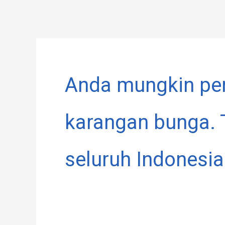
Lewati
ke
konten
Anda mungkin per
karangan bunga. 
seluruh Indonesia