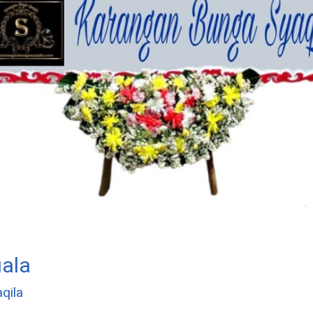
ala
qila