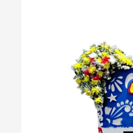
Papan
Bunga
di
Kuala