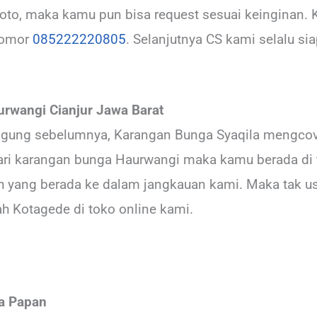
foto, maka kamu pun bisa request sesuai keinginan. 
nomor
085222220805
. Selanjutnya CS kami selalu s
rwangi Cianjur Jawa Barat
nggung sebelumnya, Karangan Bunga Syaqila mengcove
ri karangan bunga Haurwangi maka kamu berada di 
ah yang berada ke dalam jangkauan kami. Maka tak 
h Kotagede di toko online kami.
a Papan