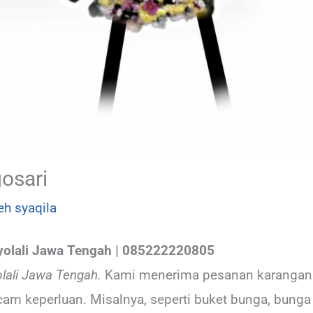
osari
leh
syaqila
yolali Jawa Tengah | 085222220805
lali Jawa Tengah.
Kami menerima pesanan karangan b
m keperluan. Misalnya, seperti buket bunga, bunga