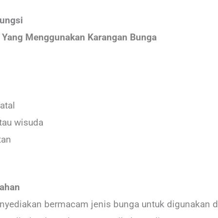
Fungsi
m Yang Menggunakan Karangan Bunga
atal
atau wisuda
tan
kahan
yediakan bermacam jenis bunga untuk digunakan di a