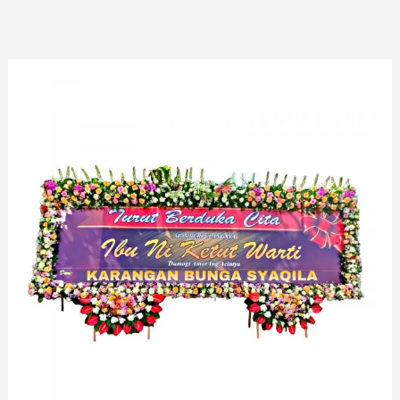
Lewati
ke
konten