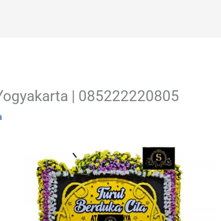
Yogyakarta | 085222220805
a