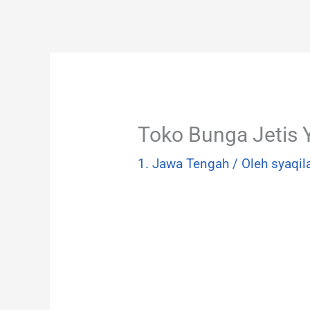
Lewati
ke
konten
Toko Bunga Jetis 
1. Jawa Tengah
/ Oleh
syaqil