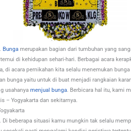
.
Bunga
merupakan bagian dari tumbuhan yang sanga
 temui di kehidupan sehari-hari. Berbagai acara ker
a, di acara pernikahan kita selalu menemukan bung
an bunga yaitu untuk di buat menjadi rangkaian kara
ng usahanya
menjual bunga
. Berbicara hal itu, kami
is – Yogyakarta dan sekitarnya.
Yogyakarta
.
Di beberapa situasi kamu mungkin tak selalu mempu
 sesekali pasti mengalami kondisi peristiwa tertentu