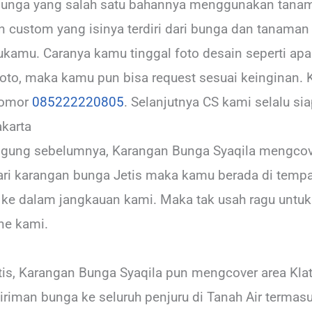
bunga yang salah satu bahannya menggunakan tanam
 custom yang isinya terdiri dari bunga dan tanaman 
ukamu. Caranya kamu tinggal foto desain seperti ap
foto, maka kamu pun bisa request sesuai keinginan. 
nomor
085222220805
. Selanjutnya CS kami selalu s
karta
nggung sebelumnya, Karangan Bunga Syaqila mengcove
ri karangan bunga Jetis maka kamu berada di tempat
a ke dalam jangkauan kami. Maka tak usah ragu un
ine kami.
is, Karangan Bunga Syaqila pun mengcover area Kla
iman bunga ke seluruh penjuru di Tanah Air termasu