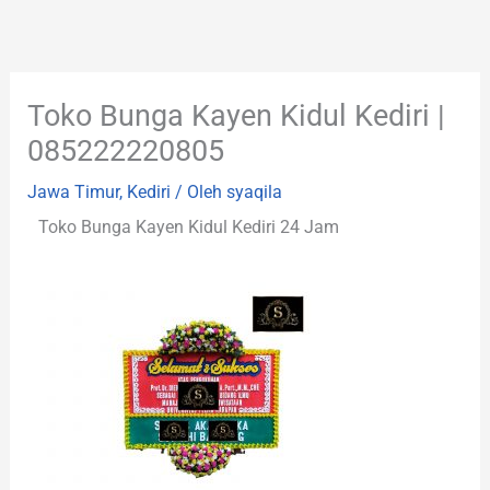
Lewati
ke
konten
Toko Bunga Kayen Kidul Kediri |
085222220805
Jawa Timur
,
Kediri
/ Oleh
syaqila
Toko Bunga Kayen Kidul Kediri 24 Jam