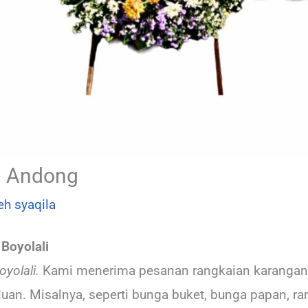
h Andong
leh
syaqila
Boyolali
yolali.
Kami menerima pesanan rangkaian karangan b
uan. Misalnya, seperti bunga buket, bunga papan, r