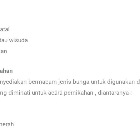
atal
atau wisuda
tan
kahan
yediakan bermacam jenis bunga untuk digunakan di a
ng diminati untuk acara pernikahan , diantaranya :
merah