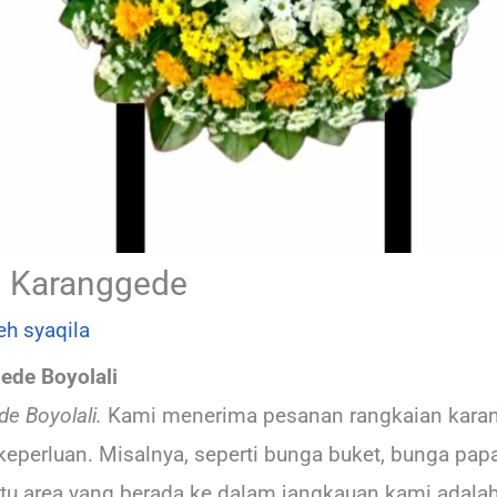
 Karanggede
leh
syaqila
ede Boyolali
e Boyolali.
Kami menerima pesanan rangkaian karan
keperluan. Misalnya, seperti bunga buket, bunga pap
satu area yang berada ke dalam jangkauan kami adala