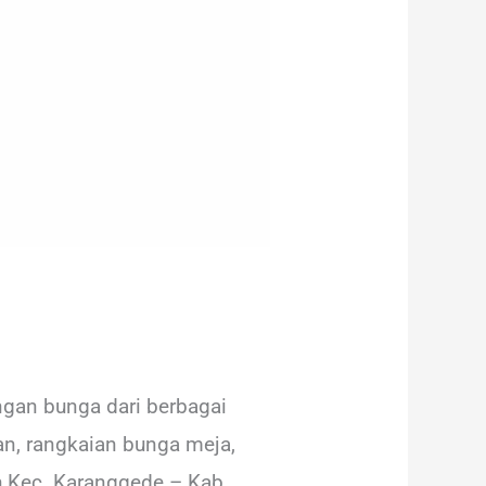
gan bunga dari berbagai
an, rangkaian bunga meja,
h Kec. Karanggede – Kab.