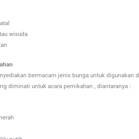
atal
atau wisuda
tan
kahan
yediakan bermacam jenis bunga untuk digunakan di a
ng diminati untuk acara pernikahan , diantaranya :
merah