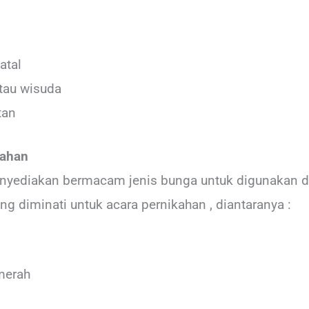
atal
atau wisuda
tan
kahan
yediakan bermacam jenis bunga untuk digunakan di a
ng diminati untuk acara pernikahan , diantaranya :
merah