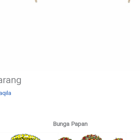
arang
aqila
Bunga Papan