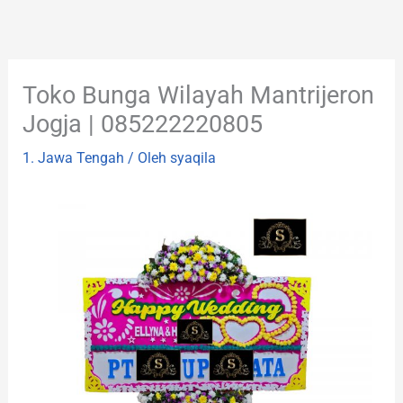
Lewati
ke
konten
Toko Bunga Wilayah Mantrijeron
Jogja | 085222220805
1. Jawa Tengah
/ Oleh
syaqila