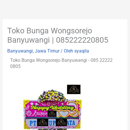
Lewati
ke
konten
Toko Bunga Wongsorejo
Banyuwangi | 085222220805
Banyuwangi
,
Jawa Timur
/ Oleh
syaqila
Toko Bunga Wongsorejo Banyuwangi - 085 22222
0805