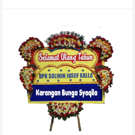
Toko
Bunga
Murah
Woyla
Timur