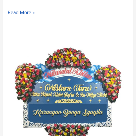
Read More »
Toko
Bunga
di
Woyla
Timur