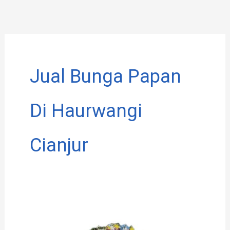
Lewati
ke
konten
Jual Bunga Papan
Di Haurwangi
Cianjur
Rekomendasi
Toko