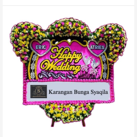
Papan
Bunga
Haurwangi
Cianjur