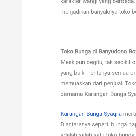
karakter wangi yang berbeda. S
menjadikan banyaknya toko bu
Toko Bunga di Banyudono Boy
Meskipun begitu, tak sedikit
yang baik. Tentunya semua or
memuaskan dari penjual. Toko
bernama Karangan Bunga Syaq
Karangan Bunga Syaqila
merup
Diantaranya seperti bunga pap
adalah salah satu toko bunga