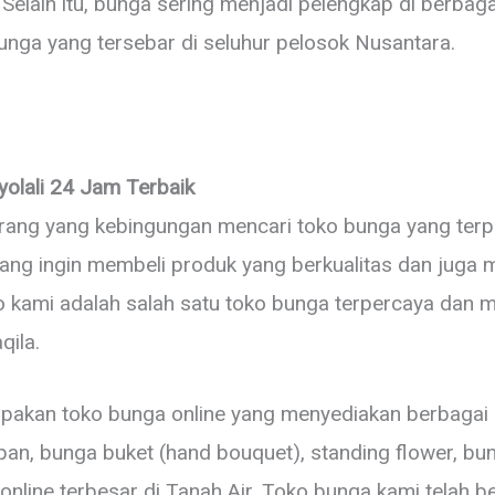
elain itu, bunga sering menjadi pelengkap di berbagai 
nga yang tersebar di seluhur pelosok Nusantara.
olali 24 Jam Terbaik
 orang yang kebingungan mencari toko bunga yang terp
ang ingin membeli produk yang berkualitas dan juga
 kami adalah salah satu toko bunga terpercaya dan me
ila.
akan toko bunga online yang menyediakan berbagai 
an, bunga buket (hand bouquet), standing flower, bung
 online terbesar di Tanah Air. Toko bunga kami telah