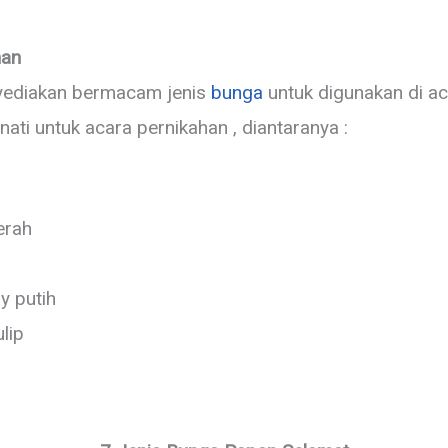
han
yediakan bermacam jenis
bunga
untuk digunakan di aca
ati untuk acara pernikahan , diantaranya :
erah
y putih
lip