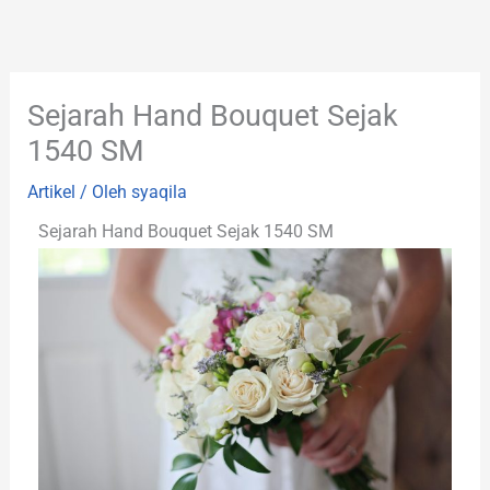
Lewati
ke
konten
Sejarah Hand Bouquet Sejak
1540 SM
Artikel
/ Oleh
syaqila
Sejarah Hand Bouquet Sejak 1540 SM